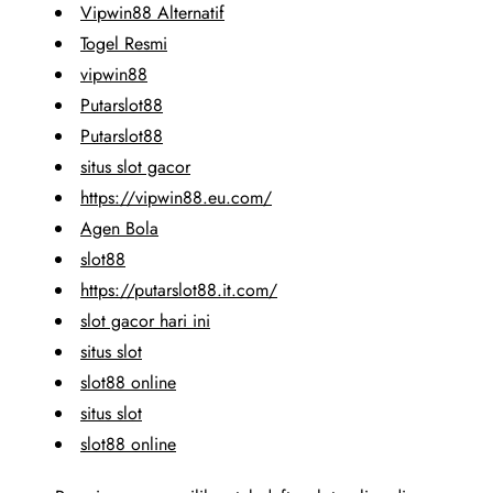
Vipwin88 Alternatif
Togel Resmi
vipwin88
Putarslot88
Putarslot88
situs slot gacor
https://vipwin88.eu.com/
Agen Bola
slot88
https://putarslot88.it.com/
slot gacor hari ini
situs slot
slot88 online
situs slot
slot88 online