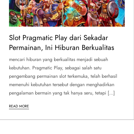
Slot Pragmatic Play dari Sekadar
Permainan, Ini Hiburan Berkualitas
mencari hiburan yang berkualitas menjadi sebuah
kebutuhan. Pragmatic Play, sebagai salah satu
pengembang permainan slot terkemuka, telah berhasil
memenuhi kebutuhan tersebut dengan menghadirkan
pengalaman bermain yang tak hanya seru, tetapi […]
READ MORE