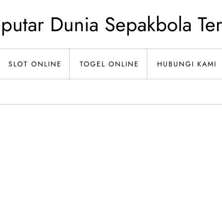
eputar Dunia Sepakbola Te
SLOT ONLINE
TOGEL ONLINE
HUBUNGI KAMI