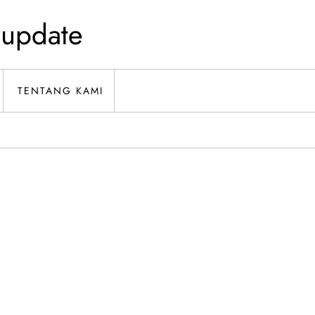
rupdate
TENTANG KAMI