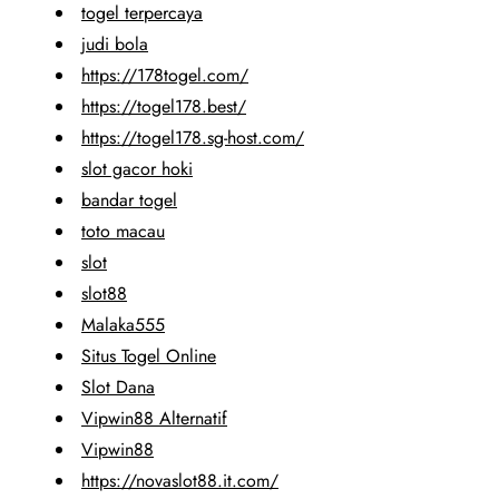
togel terpercaya
judi bola
https://178togel.com/
https://togel178.best/
https://togel178.sg-host.com/
slot gacor hoki
bandar togel
toto macau
slot
slot88
Malaka555
Situs Togel Online
Slot Dana
Vipwin88 Alternatif
Vipwin88
https://novaslot88.it.com/