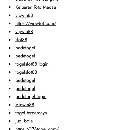
Keluaran Toto Macau
vipwin88
https://vipw88.com/
vipwin88
slot88
pedetogel
pedetogel
togelslot88 login
togelslot88
pedetogel
pedetogel
pedetogel login
Vipwin88
togel terpercaya
judi bola
https://178togel.com/