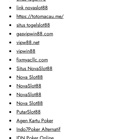
link novaslot88
https://totomacau.me/
situs togelslot88
gasvipwin88.com
vipw88.net
vipwin88
fixmyacllc.com
Situs NovaSlot88
Nova Slot88
NovaSlot88
NovaSlot88
Nova Slot88
PutarSlot88
Agen Kartu Poker
Indo7Poker Alternatif
IDN Poker Online