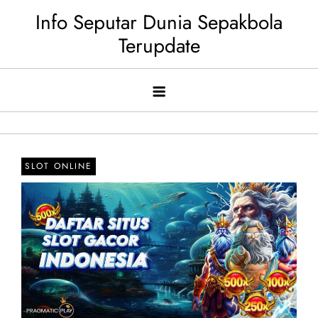
Skip
Info Seputar Dunia Sepakbola
to
Terupdate
content
SLOT ONLINE